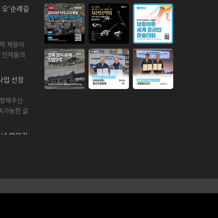
의 오'순례길
인력 채용아
한 인재들의
사업 선정
신청해주신
지속가능한 삶
셔널 해외긴
만들기 (사)
업 인터내셔
셔널 해외보
 만들기