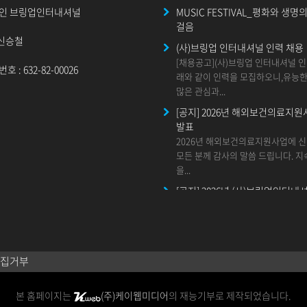
인 브링업인터내셔널
MUSIC FESTIVAL_평화와 생명
걸음
 신승철
(사)브링업 인터내셔널 인력 채용
[채용공고](사)브링업 인터내셔널 
 : 632-82-00026
래와 같이 인력을 모집하오니,유능
많은 관심과...
[공지] 2026년 해외보건의료지원
발표
2026년 해외보건의료지원사업에 
모든 분께 감사의 말씀 드립니다. 
을...
[공지] 2026년 (사)브링업인터내
급재난지원사업 안내
안녕하세요.사랑으로 하나되는 세상 
브링업 인터내셔널입니다.(사)브링
널은...
집거부
[공지] 2026년 (사)브링업인터내
건의료지원사업 안내
본 홈페이지는
(주)케이웹미디어
의 재능기부로 제작되었습니다.
안녕하세요. 사랑으로 하나되는 세상