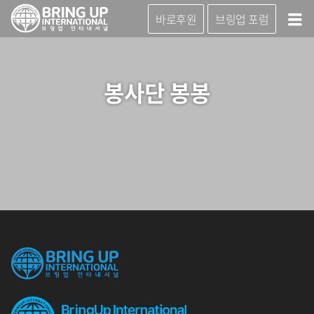
바로후원
브링업 포럼
봉사단 봉봉