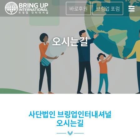
바로후원
브링업 포럼
오시는길
사단법인 브링업인터내셔널
오시는길