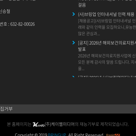
걸음
 신승철
(사)브링업 인터내셔널 인력 채용
[채용공고](사)브링업 인터내셔널 
 : 632-82-00026
래와 같이 인력을 모집하오니,유능
많은 관심과...
[공지] 2026년 해외보건의료지원
발표
2026년 해외보건의료지원사업에 
모든 분께 감사의 말씀 드립니다. 
을...
[공지] 2026년 (사)브링업인터내
급재난지원사업 안내
안녕하세요.사랑으로 하나되는 세상 
브링업 인터내셔널입니다.(사)브링
널은...
집거부
[공지] 2026년 (사)브링업인터내
건의료지원사업 안내
본 홈페이지는
(주)케이웹미디어
의 재능기부로 제작되었습니다.
안녕하세요. 사랑으로 하나되는 세상
(사)브링업 인터내셔널입니다. 202
Copyright © 2019
BRINGUP.
All Right Reserved.