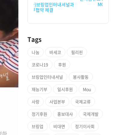
MOU단체...
브링업인터내셔널과
브링업인터내셔널
약 체결
민 
Tags
나눔
바세코
필리핀
코로나19
후원
브링업인터내셔널
봉사활동
재능기부
일시후원
Mou
사랑
사업본부
국제교류
정기후원
홍보대사
국제개발
브링업
비대면
정기이사회
청하