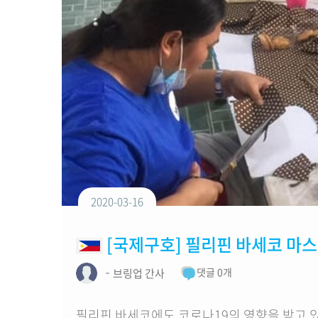
MOU단체
2020-03-16
[국제구호] 필리핀 바세코 마
댓글 0개
브링업 간사
필리핀 바세코에도 코로나19의 영향을 받고 있