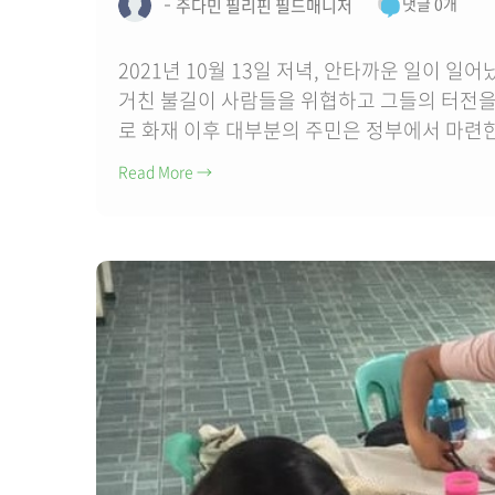
댓글 0개
주다민 필리핀 필드매니저
2021년 10월 13일 저녁, 안타까운 일이 
거친 불길이 사람들을 위협하고 그들의 터전을 검
로 화재 이후 대부분의 주민은 정부에서 마련한
Read More
→
사)기독문화선교회(
임회장 강형규 상임대
일(금) 오전 11시 경기
신바람뉴스 (사