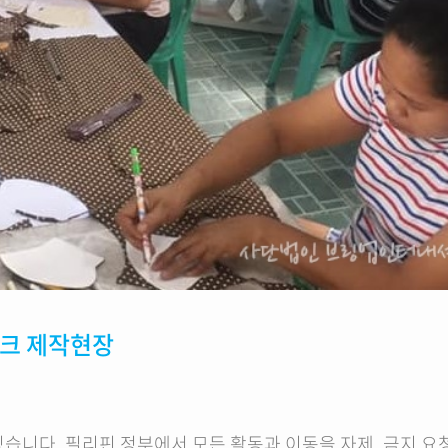
...
브링업인터내셔널, 케냐 산사태 이재
월드투게더-(사)
민 긴급구호
업무협
스크 제작현장
습니다. 필리핀 정부에서 모든 활동과 이동을 자제, 금지 요