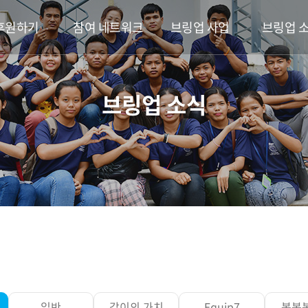
후원하기
참여 네트워크
브링업 사업
브링업 
브링업 소식
일반
같이의 가치
Equip7
봉봉