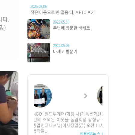
2025.08.06
작은 마음으로 한 걸음 더, MFTC 후기
니다.
2022.05.10
명)
두번째 방문한 바세코
2022.05.09
바세코 방문기
O 월드투게더(회장
사)기독문화선교회(이사장 김숙희 상
브링업인터내셔널,
 소외된 이웃을 돕
임회장 강형규 상임대표 서정형)는 22
민 긴급구호▲폭우
업인터내셔널(이사장
일(금) 오전 11시 경기 시...
해를 입은 케냐 
...
진=(사)브링업 인터
신바람뉴스 (사)기독문화선교회