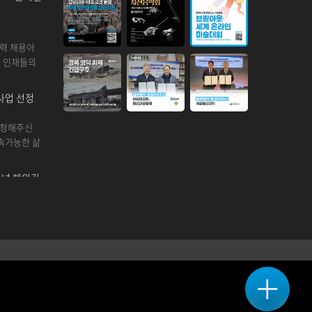
인력 채용아
한 인재들의
사업 선정
신청해주신
지속가능한 삶
셔널 해외긴
만들기 (사)
업 인터내셔
셔널 해외보
 만들기
5년부터