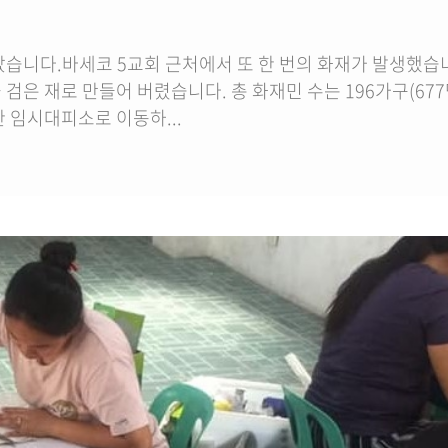
일어났습니다.바세코 5교회 근처에서 또 한 번의 화재가 발생했습
은 재로 만들어 버렸습니다. 총 화재민 수는 196가구(677
 임시대피소로 이동하...
이사장 김숙희 상
브링업인터내셔널, 케냐 산사태 이재
국제개발협력 NG
표 서정형)는 22
민 긴급구호▲폭우로 인해 산사태 피
김용우)는 필리핀의
 시...
해를 입은 케냐 수재민들의 모습. <사
기 위해 (사)브링
진=(사)브링업 인터...
이강섭)과 업무협약을
)기독문화선교회