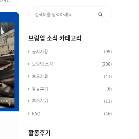
브링업 소식 카테고리
공지사항
(99)
브링업 소식
(208)
보도자료
(41)
활동후기
(6)
문의하기
(11)
FAQ
(46)
활동후기