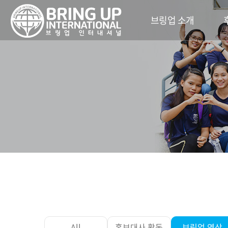
브링업 소개
All
홍보대사 활동
브링업 영상