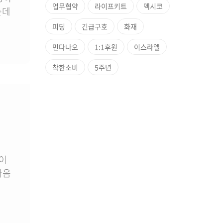
업무협약
라이프키트
멕시코
는데
피딩
긴급구호
화재
민다나오
1:1후원
이스라엘
착한소비
5주년
이
마음