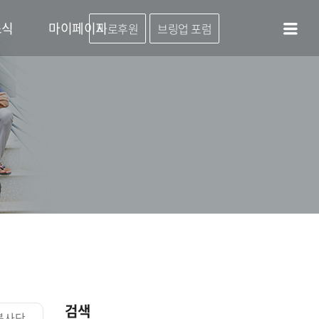
소식
마이페이지
바로후원
브링업 포럼
검색
봉사단